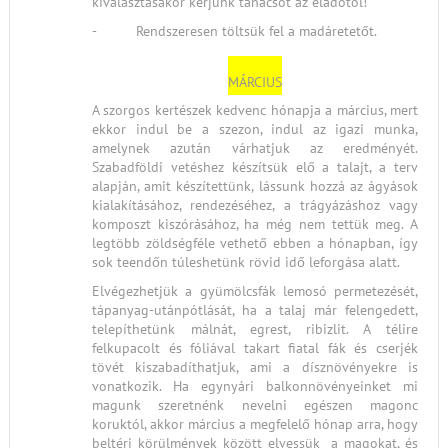
kiválasztásakor kérjünk tanácsot az eladótól!
- Rendszeresen töltsük fel a madáretetőt.
MÁRCIUS
A szorgos kertészek kedvenc hónapja a március, mert
ekkor indul be a szezon, indul az igazi munka,
amelynek azután várhatjuk az eredményét.
Szabadföldi vetéshez készítsük elő a talajt, a terv
alapján, amit készítettünk, lássunk hozzá az ágyások
kialakításához, rendezéséhez, a trágyázáshoz vagy
komposzt kiszórásához, ha még nem tettük meg. A
legtöbb zöldségféle vethető ebben a hónapban, így
sok teendőn túleshetünk rövid idő leforgása alatt.
Elvégezhetjük a gyümölcsfák lemosó permetezését,
tápanyag-utánpótlását, ha a talaj már felengedett,
telepíthetünk málnát, egrest, ribizlit. A télire
felkupacolt és fóliával takart fiatal fák és cserjék
tövét kiszabadíthatjuk, ami a dísznövényekre is
vonatkozik. Ha egynyári balkonnövényeinket mi
magunk szeretnénk nevelni egészen magonc
koruktól, akkor március a megfelelő hónap arra, hogy
beltéri körülmények között elvessük a magokat, és