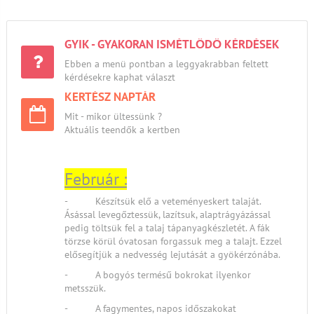
GYIK - GYAKORAN ISMÉTLŐDŐ KÉRDÉSEK
Ebben a menü pontban a leggyakrabban feltett
kérdésekre kaphat választ
KERTÉSZ NAPTÁR
Mit - mikor ültessünk ?
Aktuális teendők a kertben
Február :
- Készítsük elő a veteményeskert talaját.
Ásással levegőztessük, lazítsuk, alaptrágyázással
pedig töltsük fel a talaj tápanyagkészletét. A fák
törzse körül óvatosan forgassuk meg a talajt. Ezzel
elősegítjük a nedvesség lejutását a gyökérzónába.
- A bogyós termésű bokrokat ilyenkor
metsszük.
- A fagymentes, napos időszakokat