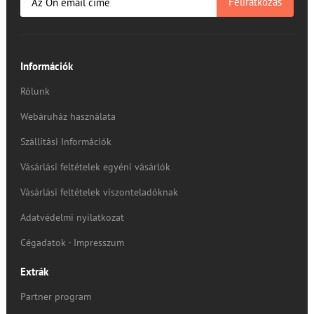
Feliratkozás
Információk
Rólunk
Webáruház használata
Szállítási Információk
Vásárlási feltételek egyéni vásárlók
Vásárlási feltételek viszonteladóknak
Adatvédelmi nyilatkozat
Cégadatok - Impresszum
Extrák
Partner program