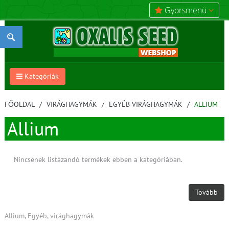
Gyorsmenü
Kategóriák
FŐOLDAL
VIRÁGHAGYMÁK
EGYÉB VIRÁGHAGYMÁK
ALLIUM
Allium
Nincsenek listázandó termékek ebben a kategóriában.
Tovább
Allium
,
Egyéb
,
virághagymák