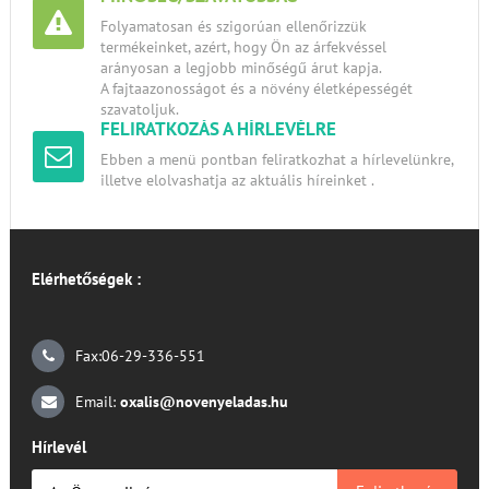
Folyamatosan és szigorúan ellenőrizzük
termékeinket, azért, hogy Ön az árfekvéssel
arányosan a legjobb minőségű árut kapja.
A fajtaazonosságot és a növény életképességét
szavatoljuk.
FELIRATKOZÁS A HÍRLEVÉLRE
Ebben a menü pontban feliratkozhat a hírlevelünkre,
illetve elolvashatja az aktuális híreinket .
Elérhetőségek :
Fax:06-29-336-551
Email:
oxalis@novenyeladas.hu
Hírlevél