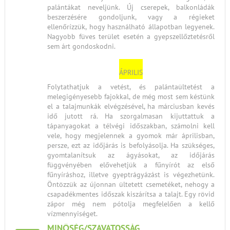
palántákat neveljünk. Új cserepek, balkonládák
beszerzésére gondoljunk, vagy a régieket
ellenőrízzük, hogy használható állapotban legyenek.
Nagyobb füves terület esetén a gyepszellőztetésről
sem árt gondoskodni.
ÁPRILIS
Folytathatjuk a vetést, és palántaültetést a
melegigényesebb fajokkal, de még most sem késtünk
el a talajmunkák elvégzésével, ha márciusban kevés
idő jutott rá. Ha szorgalmasan kijuttattuk a
tápanyagokat a télvégi időszakban, számolni kell
vele, hogy megjelennek a gyomok már áprilisban,
persze, ezt az időjárás is befolyásolja. Ha szükséges,
gyomtalanítsuk az ágyásokat, az időjárás
függvényében elővehetjük a fűnyírót az első
fűnyíráshoz, illetve gyeptrágyázást is végezhetünk.
Öntözzük az újonnan ültetett csemetéket, nehogy a
csapadékmentes időszak kiszárítsa a talajt. Egy rövid
zápor még nem pótolja megfelelően a kellő
vízmennyiséget.
MINŐSÉG/SZAVATOSSÁG