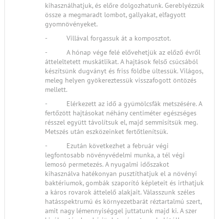
kihasználhatjuk, és előre dolgozhatunk. Gereblyézzük
össze a megmaradt lombot, gallyakat, elfagyott
gyomnövényeket.
- Villával forgassuk át a komposztot.
- A hónap vége felé elővehetjük az előző évről
átteleltetett muskátlikat. A hajtások felső csúcsából
készítsünk dugványt és friss földbe ültessük. Világos,
meleg helyen gyökereztessük visszafogott öntözés
mellett.
- Elérkezett az idő a gyümölcsfák metszésére. A
fertőzött hajtásokat néhány centiméter egészséges
résszel együtt távolítsuk el, majd semmisítsük meg.
Metszés után eszközeinket fertőtlenítsük.
- Ezután következhet a február végi
legfontosabb növényvédelmi munka, a tél végi
lemosó permetezés. A nyugalmi időszakot
kihasználva hatékonyan pusztíthatjuk el a növényi
baktériumok, gombák szaporító képleteit és irthatjuk
a káros rovarok áttelelő alakjait. Válasszunk széles
hatásspektrumú és környezetbarát réztartalmú szert,
amit nagy lémennyiséggel juttatunk majd ki. A szer