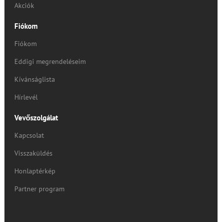
Akciók
Fiókom
Fiókom
Eddigi megrendeléseim
Kívánságlista
Hírlevél
Vevőszolgálat
Kapcsolat
Visszaküldés
Honlaptérkép
Partner program