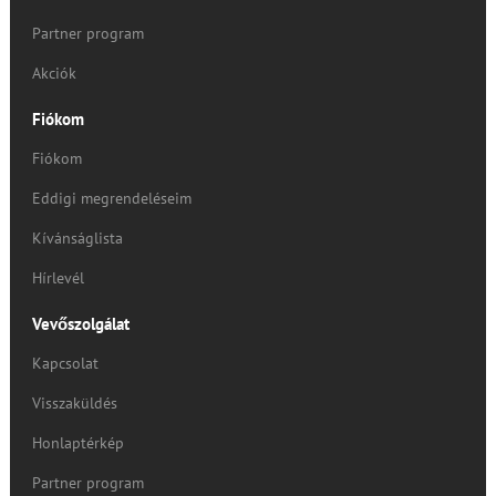
Partner program
Akciók
Fiókom
Fiókom
Eddigi megrendeléseim
Kívánságlista
Hírlevél
Vevőszolgálat
Kapcsolat
Visszaküldés
Honlaptérkép
Partner program