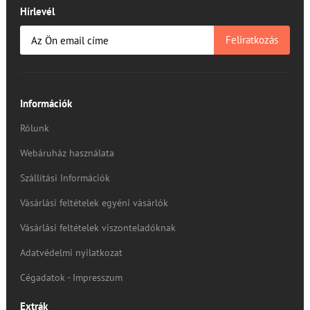
Hírlevél
Feliratkozás
Információk
Rólunk
Webáruház használata
Szállítási Információk
Vásárlási feltételek egyéni vásárlók
Vásárlási feltételek viszonteladóknak
Adatvédelmi nyilatkozat
Cégadatok - Impresszum
Extrák