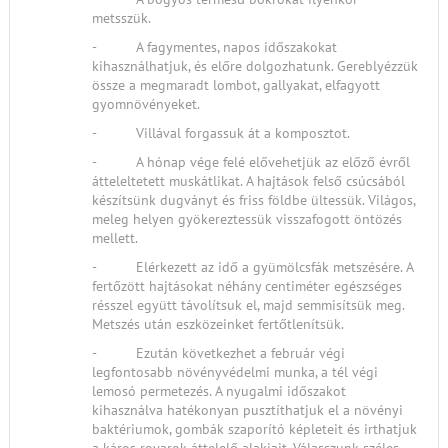
metsszük.
- A fagymentes, napos időszakokat
kihasználhatjuk, és előre dolgozhatunk. Gereblyézzük
össze a megmaradt lombot, gallyakat, elfagyott
gyomnövényeket.
- Villával forgassuk át a komposztot.
- A hónap vége felé elővehetjük az előző évről
átteleltetett muskátlikat. A hajtások felső csúcsából
készítsünk dugványt és friss földbe ültessük. Világos,
meleg helyen gyökereztessük visszafogott öntözés
mellett.
- Elérkezett az idő a gyümölcsfák metszésére. A
fertőzött hajtásokat néhány centiméter egészséges
résszel együtt távolítsuk el, majd semmisítsük meg.
Metszés után eszközeinket fertőtlenítsük.
- Ezután következhet a február végi
legfontosabb növényvédelmi munka, a tél végi
lemosó permetezés. A nyugalmi időszakot
kihasználva hatékonyan pusztíthatjuk el a növényi
baktériumok, gombák szaporító képleteit és irthatjuk