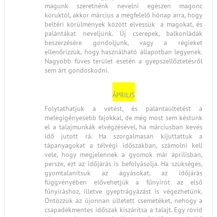
magunk szeretnénk nevelni egészen magonc
koruktól, akkor március a megfelelő hónap arra, hogy
beltéri körülmények között elvessük a magokat, és
palántákat neveljünk. Új cserepek, balkonládák
beszerzésére gondoljunk, vagy a régieket
ellenőrízzük, hogy használható állapotban legyenek.
Nagyobb füves terület esetén a gyepszellőztetésről
sem árt gondoskodni.
ÁPRILIS
Folytathatjuk a vetést, és palántaültetést a
melegigényesebb fajokkal, de még most sem késtünk
el a talajmunkák elvégzésével, ha márciusban kevés
idő jutott rá. Ha szorgalmasan kijuttattuk a
tápanyagokat a télvégi időszakban, számolni kell
vele, hogy megjelennek a gyomok már áprilisban,
persze, ezt az időjárás is befolyásolja. Ha szükséges,
gyomtalanítsuk az ágyásokat, az időjárás
függvényében elővehetjük a fűnyírót az első
fűnyíráshoz, illetve gyeptrágyázást is végezhetünk.
Öntözzük az újonnan ültetett csemetéket, nehogy a
csapadékmentes időszak kiszárítsa a talajt. Egy rövid