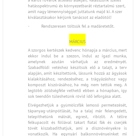
a káros rovarok áttelelő alakjait. Válasszunk széles
hatásspektrumú és környezetbarát réztartalmú szert,
amit nagy lémennyiséggel juttatunk majd ki. A szer
kiválasztásakor kérjünk tanácsot az eladótól!
- Rendszeresen töltsük fel a madáretetőt.
MÁRCIUS
A szorgos kertészek kedvenc hónapja a március, mert
ekkor indul be a szezon, indul az igazi munka,
amelynek azután várhatjuk az eredményét.
Szabadföldi vetéshez készítsük elő a talajt, a terv
alapján, amit készítettünk, lássunk hozzá az ágyások
kialakításához, rendezéséhez, a trágyázáshoz vagy
komposzt kiszórásához, ha még nem tettük meg. A
legtöbb zöldségféle vethető ebben a hónapban, így
sok teendőn túleshetünk rövid idő leforgása alatt.
Elvégezhetjük a gyümölcsfák lemosó permetezését,
tápanyag-utánpótlását, ha a talaj már felengedett,
telepíthetünk málnát, egrest, ribizlit. A télire
felkupacolt és fóliával takart fiatal fák és cserjék
tövét kiszabadíthatjuk, ami a dísznövényekre is
vonatkozik. Ha egynyári balkonnövényeinket mi