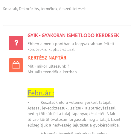
Kosarak
,
Dekorációs
,
termékek
,
összeültetések
GYIK - GYAKORAN ISMÉTLŐDŐ KÉRDÉSEK
Ebben a menü pontban a leggyakrabban feltett
kérdésekre kaphat választ
KERTÉSZ NAPTÁR
Mit - mikor ültessünk ?
Aktuális teendők a kertben
Február :
- Készítsük elő a veteményeskert talaját.
Ásással levegőztessük, lazítsuk, alaptrágyázással
pedig töltsük fel a talaj tápanyagkészletét. A fák
törzse körül óvatosan forgassuk meg a talajt. Ezzel
elősegítjük a nedvesség lejutását a gyökérzónába.
- A bogyós termésű bokrokat ilyenkor