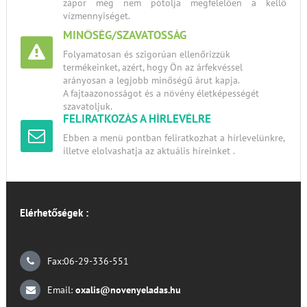
zápor még nem pótolja megfelelően a kellő
vízmennyiséget.
MINŐSÉG/SZAVATOSSÁG
Folyamatosan és szigorúan ellenőrizzük
termékeinket, azért, hogy Ön az árfekvéssel
arányosan a legjobb minőségű árut kapja.
A fajtaazonosságot és a növény életképességét
szavatoljuk.
FELIRATKOZÁS A HÍRLEVÉLRE
Ebben a menü pontban feliratkozhat a hírlevelünkre,
illetve elolvashatja az aktuális híreinket .
Elérhetőségek :
Fax:06-29-336-551
Email:
oxalis@novenyeladas.hu