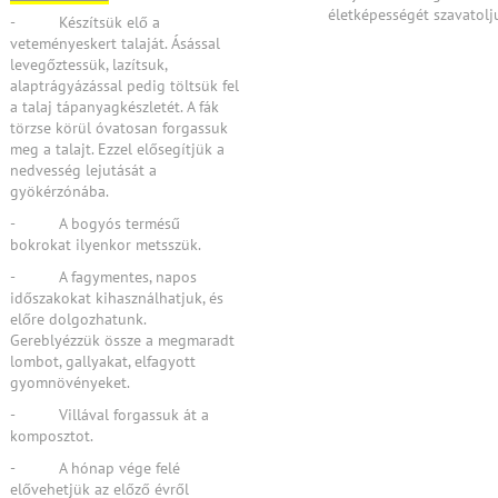
életképességét szavatolj
- Készítsük elő a
veteményeskert talaját. Ásással
levegőztessük, lazítsuk,
alaptrágyázással pedig töltsük fel
a talaj tápanyagkészletét. A fák
törzse körül óvatosan forgassuk
meg a talajt. Ezzel elősegítjük a
nedvesség lejutását a
gyökérzónába.
- A bogyós termésű
bokrokat ilyenkor metsszük.
- A fagymentes, napos
időszakokat kihasználhatjuk, és
előre dolgozhatunk.
Gereblyézzük össze a megmaradt
lombot, gallyakat, elfagyott
gyomnövényeket.
- Villával forgassuk át a
komposztot.
- A hónap vége felé
elővehetjük az előző évről