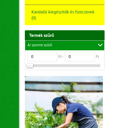
Kandalló kiegészítők és füstcsövek
(0)
Termék szűrő
Ár szerinti szűrő
Ft -
Ft