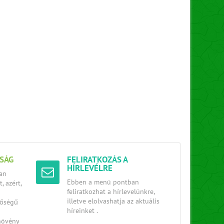
SÁG
FELIRATKOZÁS A
HÍRLEVÉLRE
an
Ebben a menü pontban
, azért,
feliratkozhat a hírlevelünkre,
illetve elolvashatja az aktuális
nőségű
híreinket .
növény