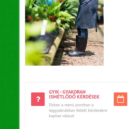
GYIK - GYAKORAN
ISMÉTLŐDŐ KÉRDÉSEK
Ebben a menü pontban a
leggyakrabban feltett kérdésekre
kaphat választ