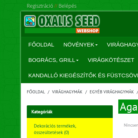
Regisztráció
//
Belépés
FŐOLDAL
NÖVÉNYEK
VIRÁGHAG
BOGRÁCS, GRILL
VIRÁGKÖTÉSZET
KANDALLÓ KIEGÉSZÍTŐK ÉS FÜSTCSÖV
FŐOLDAL
VIRÁGHAGYMÁK
EGYÉB VIRÁGHAGYMÁK
Aga
Kategóriák
Nincsen
Dekorációs termékek,
összeültetések (0)