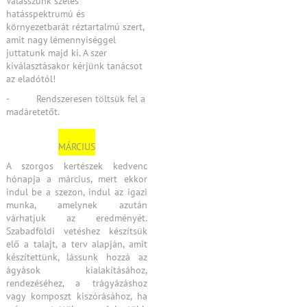
Válasszunk széles
hatásspektrumú és
környezetbarát réztartalmú szert,
amit nagy lémennyiséggel
juttatunk majd ki. A szer
kiválasztásakor kérjünk tanácsot
az eladótól!
- Rendszeresen töltsük fel a
madáretetőt.
MÁRCIUS
A szorgos kertészek kedvenc
hónapja a március, mert ekkor
indul be a szezon, indul az igazi
munka, amelynek azután
várhatjuk az eredményét.
Szabadföldi vetéshez készítsük
elő a talajt, a terv alapján, amit
készítettünk, lássunk hozzá az
ágyások kialakításához,
rendezéséhez, a trágyázáshoz
vagy komposzt kiszórásához, ha