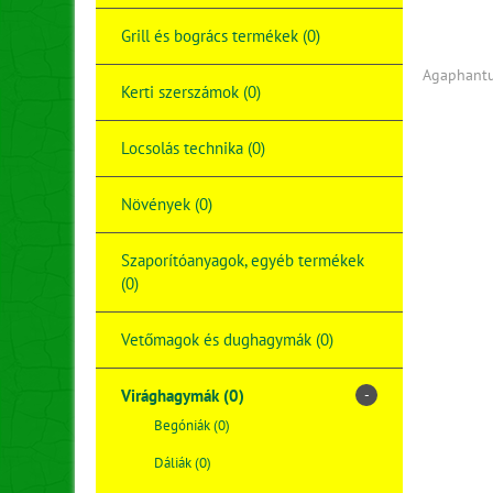
Grill és bogrács termékek (0)
Agaphant
Kerti szerszámok (0)
Locsolás technika (0)
Növények (0)
Szaporítóanyagok, egyéb termékek
(0)
Vetőmagok és dughagymák (0)
Virághagymák (0)
-
Begóniák (0)
Dáliák (0)