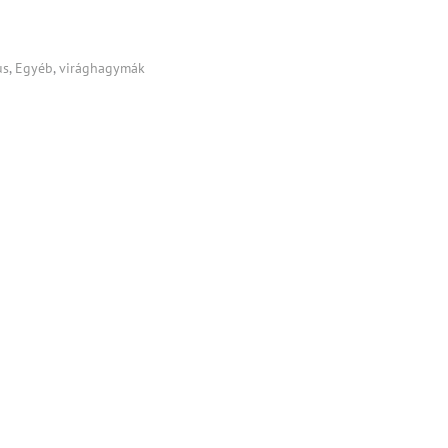
us
,
Egyéb
,
virághagymák