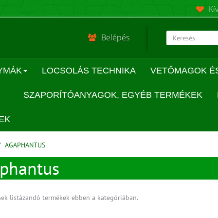
Kí
Belépés
YMÁK
LOCSOLÁS TECHNIKA
VETŐMAGOK É
SZAPORÍTÓANYAGOK, EGYÉB TERMÉKEK
EK
AGAPHANTUS
phantus
ek listázandó termékek ebben a kategóriában.