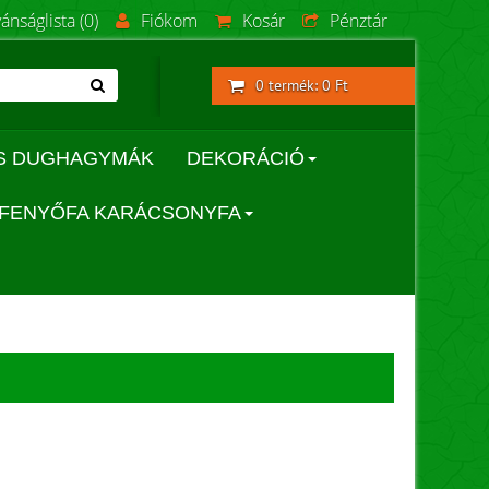
vánságlista (0)
Fiókom
Kosár
Pénztár
0 termék: 0 Ft
S DUGHAGYMÁK
DEKORÁCIÓ
FENYŐFA KARÁCSONYFA