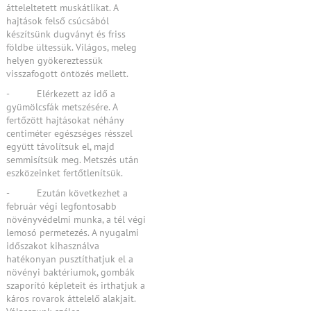
átteleltetett muskátlikat. A
hajtások felső csúcsából
készítsünk dugványt és friss
földbe ültessük. Világos, meleg
helyen gyökereztessük
visszafogott öntözés mellett.
- Elérkezett az idő a
gyümölcsfák metszésére. A
fertőzött hajtásokat néhány
centiméter egészséges résszel
együtt távolítsuk el, majd
semmisítsük meg. Metszés után
eszközeinket fertőtlenítsük.
- Ezután következhet a
február végi legfontosabb
növényvédelmi munka, a tél végi
lemosó permetezés. A nyugalmi
időszakot kihasználva
hatékonyan pusztíthatjuk el a
növényi baktériumok, gombák
szaporító képleteit és irthatjuk a
káros rovarok áttelelő alakjait.