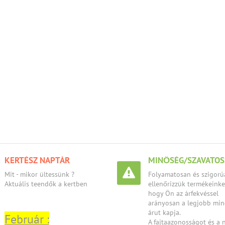
KERTÉSZ NAPTÁR
MINŐSÉG/SZAVATOS
Mit - mikor ültessünk ?
Folyamatosan és szigorú
Aktuális teendők a kertben
ellenőrizzük termékeinket
hogy Ön az árfekvéssel
arányosan a legjobb mi
árut kapja.
Február :
A fajtaazonosságot és a 