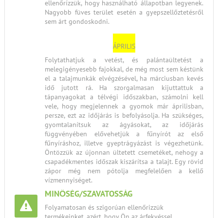
ellenőrízzük, hogy használható állapotban legyenek.
Nagyobb füves terület esetén a gyepszellőztetésről
sem árt gondoskodni.
ÁPRILIS
Folytathatjuk a vetést, és palántaültetést a
melegigényesebb fajokkal, de még most sem késtünk
el a talajmunkák elvégzésével, ha márciusban kevés
idő jutott rá. Ha szorgalmasan kijuttattuk a
tápanyagokat a télvégi időszakban, számolni kell
vele, hogy megjelennek a gyomok már áprilisban,
persze, ezt az időjárás is befolyásolja. Ha szükséges,
gyomtalanítsuk az ágyásokat, az időjárás
függvényében elővehetjük a fűnyírót az első
fűnyíráshoz, illetve gyeptrágyázást is végezhetünk.
Öntözzük az újonnan ültetett csemetéket, nehogy a
csapadékmentes időszak kiszárítsa a talajt. Egy rövid
zápor még nem pótolja megfelelően a kellő
vízmennyiséget.
MINŐSÉG/SZAVATOSSÁG
Folyamatosan és szigorúan ellenőrizzük
termékeinket, azért, hogy Ön az árfekvéssel