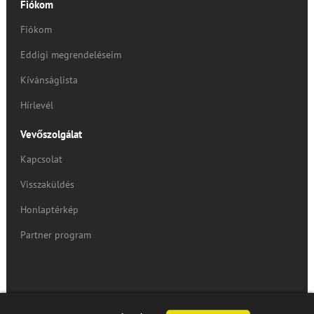
Fiókom
Fiókom
Eddigi megrendeléseim
Kívánságlista
Hírlevél
Vevőszolgálat
Kapcsolat
Visszaküldés
Honlaptérkép
Partner program