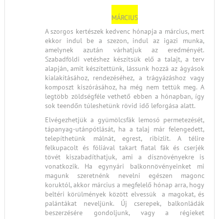
MÁRCIUS
A szorgos kertészek kedvenc hónapja a március, mert
ekkor indul be a szezon, indul az igazi munka,
amelynek azután várhatjuk az eredményét.
Szabadföldi vetéshez készítsük elő a talajt, a terv
alapján, amit készítettünk, lássunk hozzá az ágyások
kialakításához, rendezéséhez, a trágyázáshoz vagy
komposzt kiszórásához, ha még nem tettük meg. A
legtöbb zöldségféle vethető ebben a hónapban, így
sok teendőn túleshetünk rövid idő leforgása alatt.
Elvégezhetjük a gyümölcsfák lemosó permetezését,
tápanyag-utánpótlását, ha a talaj már felengedett,
telepíthetünk málnát, egrest, ribizlit. A télire
felkupacolt és fóliával takart fiatal fák és cserjék
tövét kiszabadíthatjuk, ami a dísznövényekre is
vonatkozik. Ha egynyári balkonnövényeinket mi
magunk szeretnénk nevelni egészen magonc
koruktól, akkor március a megfelelő hónap arra, hogy
beltéri körülmények között elvessük a magokat, és
palántákat neveljünk. Új cserepek, balkonládák
beszerzésére gondoljunk, vagy a régieket