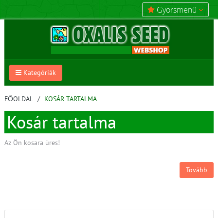
Gyorsmenü
Kategóriák
FŐOLDAL
KOSÁR TARTALMA
Kosár tartalma
Az Ön kosara üres!
Tovább