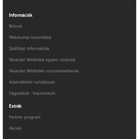
Információk
Rólunk
Webáruház használata
Szállítási Információk
Vásárlási feltételek egyéni vásárlók
Vásárlási feltételek viszonteladóknak
Adatvédelmi nyilatkozat
Cégadatok - Impresszum
Extrák
Partner program
Akciók