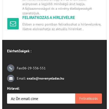
arányosan a legjobb minőségű árut kapja.
A fajtaazonosságot és a növény életképességét
szavatoljuk.
FELIRATKOZÁS A HÍRLEVÉLRE
Ebben a menü pontban feliratkozhat a hírlevelünkre,
illetve elolvashatja az aktuális híreinket .
Elérhetőségek :
Fax:06-29-336-551
Email:
oxalis@novenyeladas.hu
Hírlevél
Feliratkozás