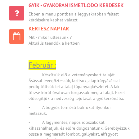
GYIK - GYAKORAN ISMÉTLŐDŐ KÉRDÉSEK
Ebben a menü pontban a leggyakrabban feltett
kérdésekre kaphat választ
KERTÉSZ NAPTÁR
Mit - mikor ültessünk ?
Aktuális teendők a kertben
Február :
- Készítsük elő a veteményeskert talaját.
Ásással levegőztessük, lazítsuk, alaptrágyázással
pedig töltsük fel a talaj tápanyagkészletét. A fák
törzse körül óvatosan forgassuk meg a talajt. Ezzel
elősegítjük a nedvesség lejutását a gyökérzónába.
- A bogyós termésű bokrokat ilyenkor
metsszük.
- A fagymentes, napos időszakokat
kihasználhatjuk, és előre dolgozhatunk. Gereblyézzük
össze a megmaradt lombot, gallyakat, elfagyott