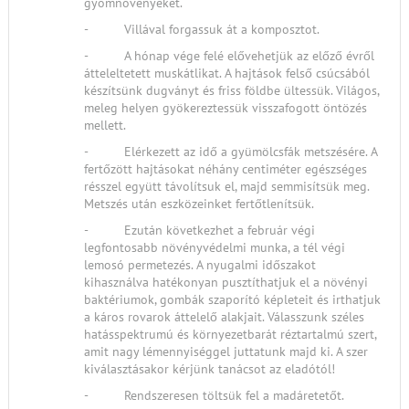
gyomnövényeket.
- Villával forgassuk át a komposztot.
- A hónap vége felé elővehetjük az előző évről
átteleltetett muskátlikat. A hajtások felső csúcsából
készítsünk dugványt és friss földbe ültessük. Világos,
meleg helyen gyökereztessük visszafogott öntözés
mellett.
- Elérkezett az idő a gyümölcsfák metszésére. A
fertőzött hajtásokat néhány centiméter egészséges
résszel együtt távolítsuk el, majd semmisítsük meg.
Metszés után eszközeinket fertőtlenítsük.
- Ezután következhet a február végi
legfontosabb növényvédelmi munka, a tél végi
lemosó permetezés. A nyugalmi időszakot
kihasználva hatékonyan pusztíthatjuk el a növényi
baktériumok, gombák szaporító képleteit és irthatjuk
a káros rovarok áttelelő alakjait. Válasszunk széles
hatásspektrumú és környezetbarát réztartalmú szert,
amit nagy lémennyiséggel juttatunk majd ki. A szer
kiválasztásakor kérjünk tanácsot az eladótól!
- Rendszeresen töltsük fel a madáretetőt.